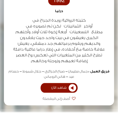
1992
دراما
كتبته الروائية رويدة الجراح في
أواخر الثمانينات لكن تم تصويره في
مطلع التسعينات أربعة إخوة ثلاث أولاد وأختهم
الكبرى يعيشون في بيت واحد حيث يفقدون
والديهم ويقوم برعياتهم جد دمشقي، يعيش
علاقة خاصة مع أحفاده، في إطار دراما عائلية دافئة
تطرح الكثير من المتغيرات التي تعكس روح العصر
إضافة لعمهم وزوجته وخالهم.
فريق العمل :
جمال سليمان
صباح الجزائري
جلال شموط
حسام
عيد
هاني الروماني
شاهد الآن
أضف إلى المفضلة