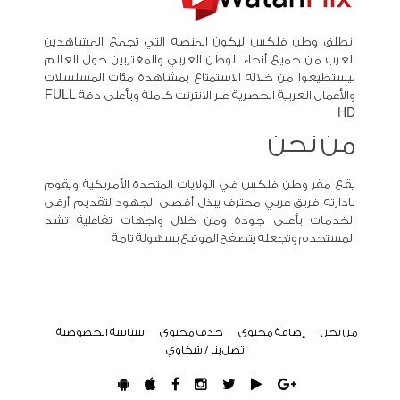
انطلق وطن فلكس ليكون المنصة التي تجمع المشاهدين
العرب من جميع أنحاء الوطن العربي والمغتربين حول العالم
ليستطيعوا من خلاله الاستمتاع بمشاهدة مئات المسلسلات
والأعمال العربية الحصرية عبر الانترنت كاملة وبأعلى دقة FULL
HD
من نحن
يقع مقر وطن فلكس في الولايات المتحدة الأمريكية ويقوم
بادارته فريق عربي محترف يبذل أقصى الجهود لتقديم أرقى
الخدمات بأعلى جودة ومن خلال واجهات تفاعلية تشد
المستخدم وتجعله يتصفح الموقع بسهولة تامة
من نحن
إضافة محتوى
حذف محتوى
سياسة الخصوصية
اتصل بنا / شكاوي