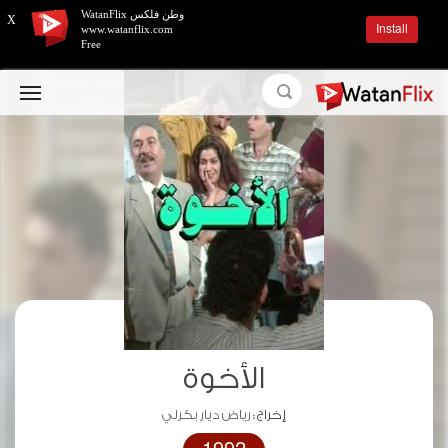
وطن فلكس WatanFlix
X
Install
www.watanflix.com
Free
الأخوة
إخراج :
رياض ديار بكرلي