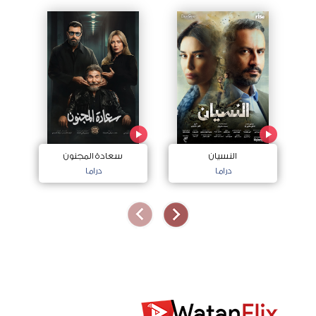
النسيان
سعادة المجنون
دراما
دراما