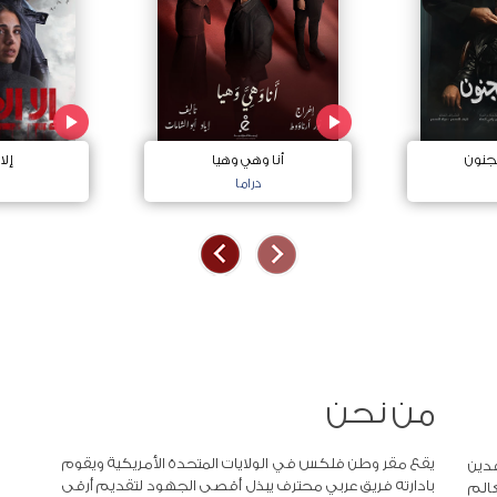
جنون
أنا وهي وهيا
إلا
دراما
من نحن
يقع مقر وطن فلكس في الولايات المتحدة الأمريكية ويقوم
دين
بادارته فريق عربي محترف يبذل أقصى الجهود لتقديم أرقى
عالم