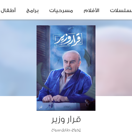
سلسلات
الأفلام
مسرحيات
برامج
أطفال
قرار وزير
إخراج :
طارق سواح