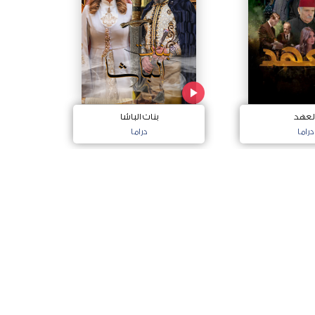
لعهد
بنات الباشا
دراما
دراما