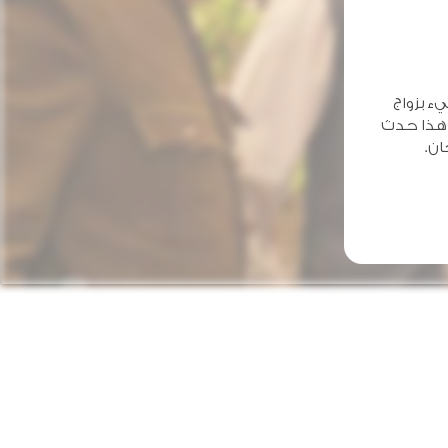
ء بزواج
 هذا حدث
ان.