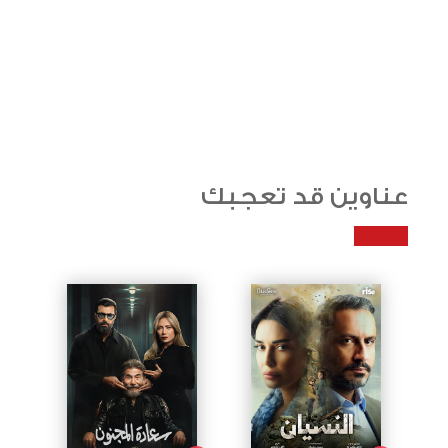
عناوين قد تعجبك