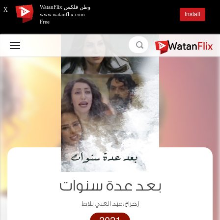
وطن فلكس WatanFlix
X
Install
www.watanflix.com
Free
بعد عدة سنوات
إخراج :
عبد الغني بلاط