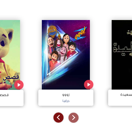
لسعيدة
زووو
قصص م
دراما