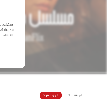
ستكمالاً
الدمشقي ا
النساء ح
الموسم 1
الموسم 2