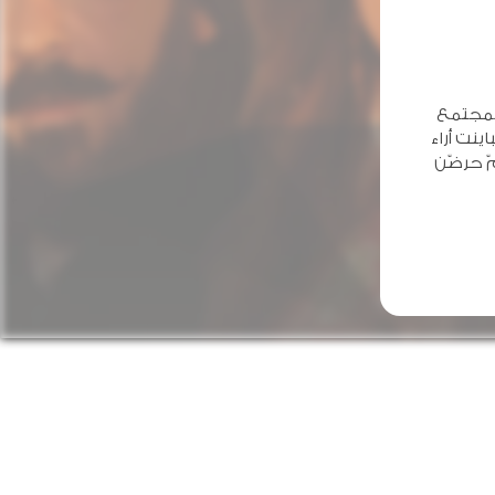
المجتمع
ينت أراء
ّ حرضّن