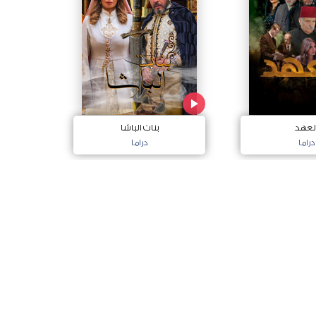
لعهد
بنات الباشا
دراما
دراما