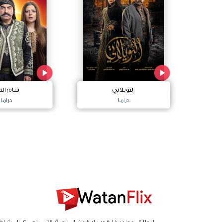
النويلاتي
شام الخ
دراما
دراما