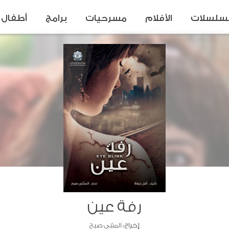
سلسلات
الأفلام
مسرحيات
برامج
أطفال
رفة عين
إخراج :
المثنى صبح