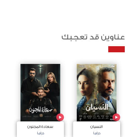
عناوين قد تعجبك
النسيان
سعادة المجنون
دراما
دراما