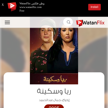
وطن فلكس WatanFlix
X
Install
www.watanflix.com
Free
ريا وسكينة
إخراج :
جمال عبدالحميد