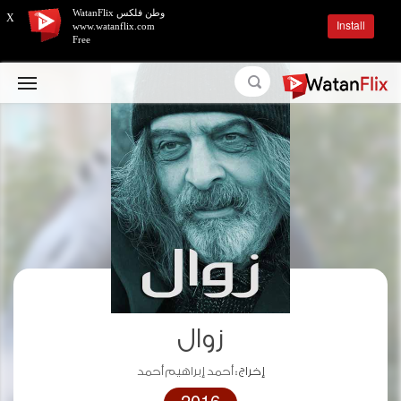
وطن فلكس WatanFlix
X
Install
www.watanflix.com
Free
زوال
إخراج :
أحمد إبراهيم أحمد