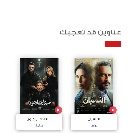
عناوين قد تعجبك
النسيان
سعادة المجنون
دراما
دراما