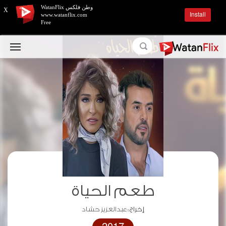
وطن فلكس WatanFlix
X
Install
www.watanflix.com
Free
طعم الحياة
إخراج :
عبدالعزيز حشاد