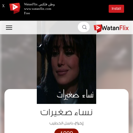
وطن فلكس WatanFlix
X
Install
www.watanflix.com
Free
نساء صغيرات
إخراج :
باسل الخطيب