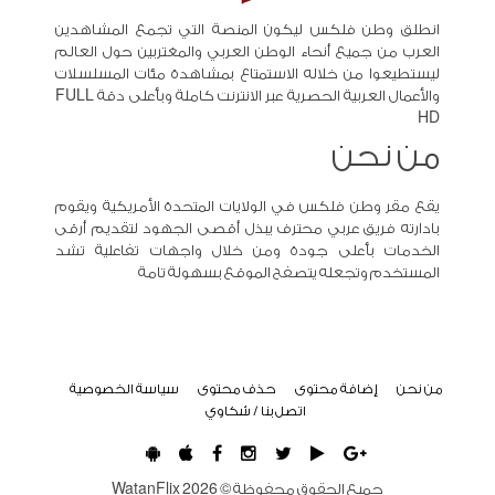
انطلق وطن فلكس ليكون المنصة التي تجمع المشاهدين
العرب من جميع أنحاء الوطن العربي والمغتربين حول العالم
ليستطيعوا من خلاله الاستمتاع بمشاهدة مئات المسلسلات
والأعمال العربية الحصرية عبر الانترنت كاملة وبأعلى دقة FULL
HD
من نحن
يقع مقر وطن فلكس في الولايات المتحدة الأمريكية ويقوم
بادارته فريق عربي محترف يبذل أقصى الجهود لتقديم أرقى
الخدمات بأعلى جودة ومن خلال واجهات تفاعلية تشد
المستخدم وتجعله يتصفح الموقع بسهولة تامة
من نحن
إضافة محتوى
حذف محتوى
سياسة الخصوصية
اتصل بنا / شكاوي
جميع الحقوق محفوظة ©
2026
WatanFlix