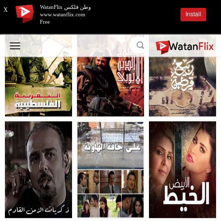
وطن فلكس WatanFlix
X
Install
www.watanflix.com
Free