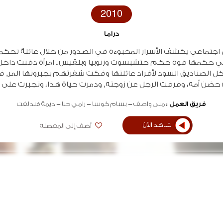
2010
دراما
جتماعي يكشف الأسرار المخبوءة في الصدور من خلال عائلة تحكمها
 حكمها قوة حكم حتشبسوت وزنوبيا وبلقيس.. امرأة دفنت داخل
ل الصناديق السود لأفراد عائلتها وفكت شفرتهم بجبروتها المر, 
 حضن أمه، وفرقت الرجل عن زوجته, ودمرت حياة هذا، وتجبرت على أ
فريق العمل :
منى واصف
بسام كوسا
رامي حنا
ديمة قندلفت
شاهد الآن
أضف إلى المفضلة