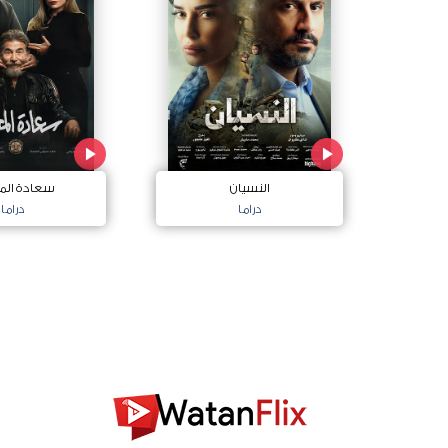
النسيان
سعادة الم
دراما
دراما