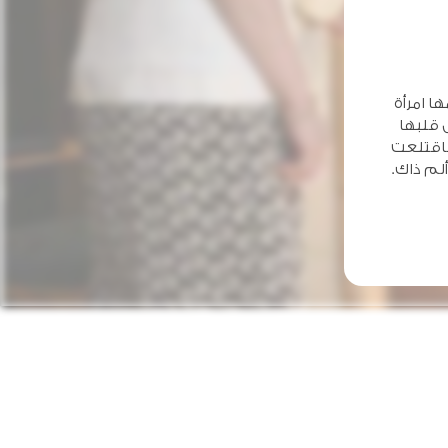
 امرأة
 قلبها
فاقتلعت
لم ذاك.