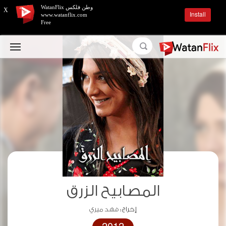
وطن فلكس WatanFlix
X
Install
www.watanflix.com
Free
المصابيح الزرق
إخراج :
فهد ميري