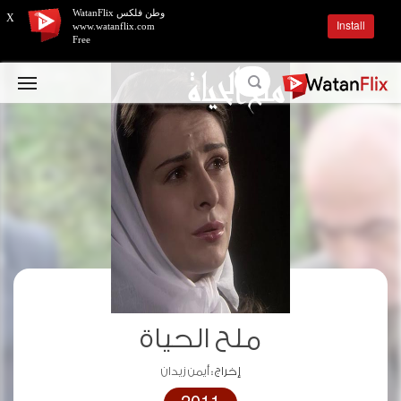
وطن فلكس WatanFlix
X
Install
www.watanflix.com
Free
ملح الحياة
إخراج :
أيمن زيدان