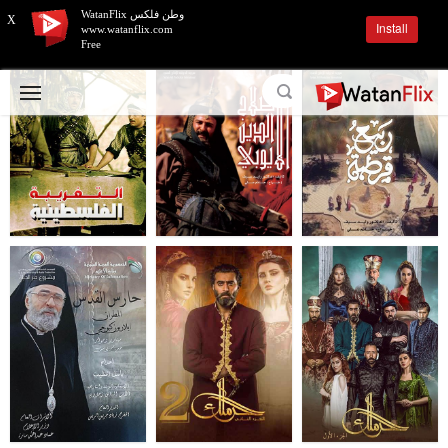
وطن فلكس WatanFlix
X
Install
www.watanflix.com
Free