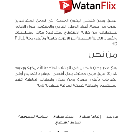
انطلق وطن فلكس ليكون المنصة التي تجمع المشاهدين
العرب من جميع أنحاء الوطن العربي والمغتربين حول العالم
ليستطيعوا من خلاله الاستمتاع بمشاهدة مئات المسلسلات
والأعمال العربية الحصرية عبر الانترنت كاملة وبأعلى دقة FULL
HD
من نحن
يقع مقر وطن فلكس في الولايات المتحدة الأمريكية ويقوم
بادارته فريق عربي محترف يبذل أقصى الجهود لتقديم أرقى
الخدمات بأعلى جودة ومن خلال واجهات تفاعلية تشد
المستخدم وتجعله يتصفح الموقع بسهولة تامة
من نحن
إضافة محتوى
حذف محتوى
سياسة الخصوصية
اتصل بنا / شكاوي