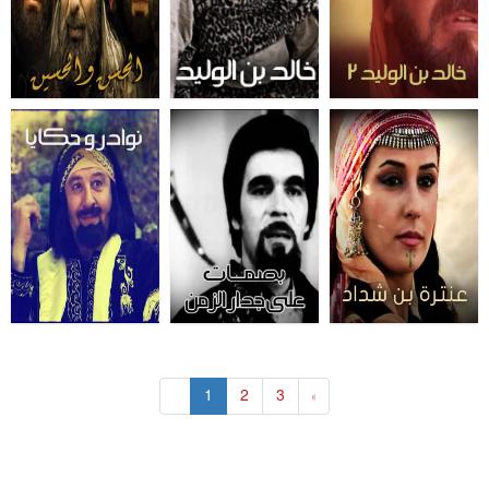
«
1
2
3
»