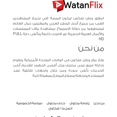
انطلق وطن فلكس ليكون المنصة التي تجمع المشاهدين
العرب من جميع أنحاء الوطن العربي والمغتربين حول العالم
ليستطيعوا من خلاله الاستمتاع بمشاهدة مئات المسلسلات
والأعمال العربية الحصرية عبر الانترنت كاملة وبأعلى دقة FULL
HD
من نحن
يقع مقر وطن فلكس في الولايات المتحدة الأمريكية ويقوم
بادارته فريق عربي محترف يبذل أقصى الجهود لتقديم أرقى
الخدمات بأعلى جودة ومن خلال واجهات تفاعلية تشد
المستخدم وتجعله يتصفح الموقع بسهولة تامة
من نحن
إضافة محتوى
حذف محتوى
سياسة الخصوصية
اتصل بنا / شكاوي