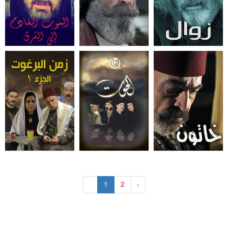
«
1
2
»