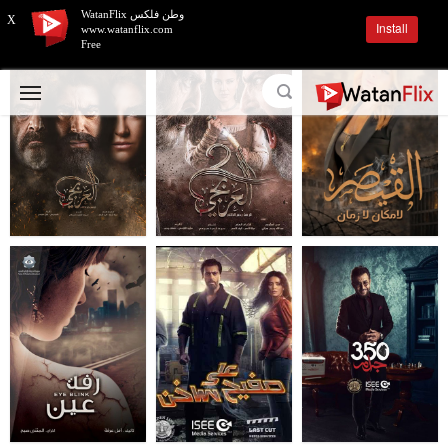
وطن فلكس WatanFlix
X
Install
www.watanflix.com
Free