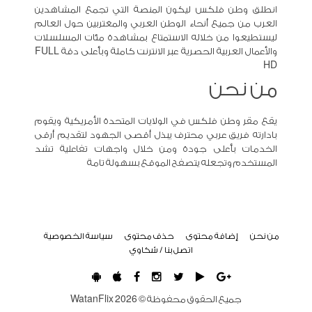
انطلق وطن فلكس ليكون المنصة التي تجمع المشاهدين
العرب من جميع أنحاء الوطن العربي والمغتربين حول العالم
ليستطيعوا من خلاله الاستمتاع بمشاهدة مئات المسلسلات
والأعمال العربية الحصرية عبر الانترنت كاملة وبأعلى دقة FULL
HD
من نحن
يقع مقر وطن فلكس في الولايات المتحدة الأمريكية ويقوم
بادارته فريق عربي محترف يبذل أقصى الجهود لتقديم أرقى
الخدمات بأعلى جودة ومن خلال واجهات تفاعلية تشد
المستخدم وتجعله يتصفح الموقع بسهولة تامة
من نحن
إضافة محتوى
حذف محتوى
سياسة الخصوصية
اتصل بنا / شكاوي
جميع الحقوق محفوظة ©
2026
WatanFlix