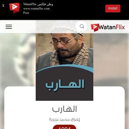
وطن فلكس WatanFlix
X
Install
www.watanflix.com
Free
الهارب
إخراج :
محمد عزيزية