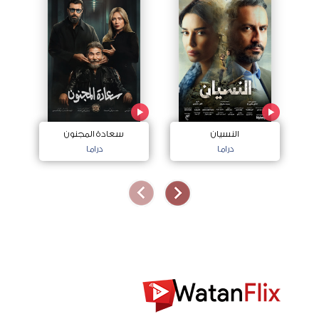
النسيان
سعادة المجنون
دراما
دراما