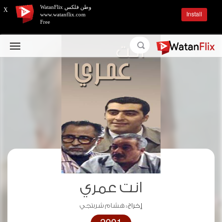
وطن فلكس WatanFlix
X
Install
www.watanflix.com
Free
انت عمري
إخراج :
هشام شربتجي