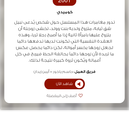
2001
كوميدي
تدور مغامرات هذا المسلسل حول شخص يُدعى نبيل
شق ثيابه، متزوج ولديه بنت وولد، تخشى زوجته أن
يتزوج عليها بامرأة ثانية إذا ما أصبح رجلا ثريا، وهذه
العقدة النفسية التي تكونت لديها تدفعها دائما
لجعل زوجها يخسر أمواله، لكن دائما يحصل عكس
ما تريده لأن زوجها دائماً يحالفه الحظ فيربح في كل
أعماله ويُكون ثروة كبيرة نتيجة لذلك.
فريق العمل :
باسم ياخور
أيمن زيدان
شاهد الآن
أضف إلى المفضلة