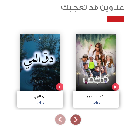
عناوين قد تعجبك
كذب ابيض
دق المي
دراما
دراما