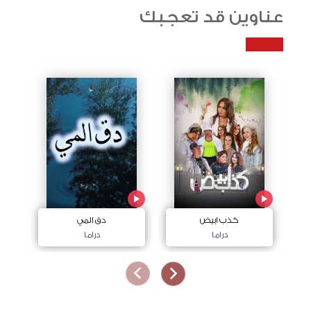
عناوين قد تعجبك
كذب ابيض
دق المي
دراما
دراما