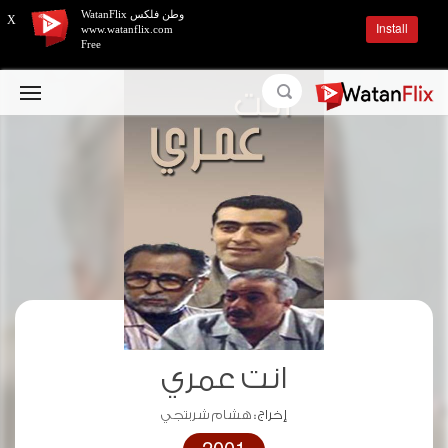
وطن فلكس WatanFlix
X
Install
www.watanflix.com
Free
انت عمري
إخراج :
هشام شربتجي