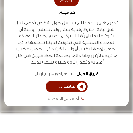
2001
كوميدي
تدور مغامرات هذا المسلسل حول شخص يُدعى نبيل
شق ثيابه، متزوج ولديه بنت وولد، تخشى زوجته أن
يتزوج عليها بامرأة ثانية إذا ما أصبح رجلا ثريا، وهذه
العقدة النفسية التي تكونت لديها تدفعها دائما
لجعل زوجها يخسر أمواله، لكن دائما يحصل عكس
ما تريده لأن زوجها دائماً يحالفه الحظ فيربح في كل
أعماله ويُكون ثروة كبيرة نتيجة لذلك.
فريق العمل :
باسم ياخور
أيمن زيدان
شاهد الآن
أضف إلى المفضلة