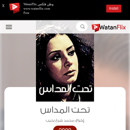
وطن فلكس WatanFlix
X
Install
www.watanflix.com
Free
تحت المداس
إخراج :
محمد شيخ نجيب