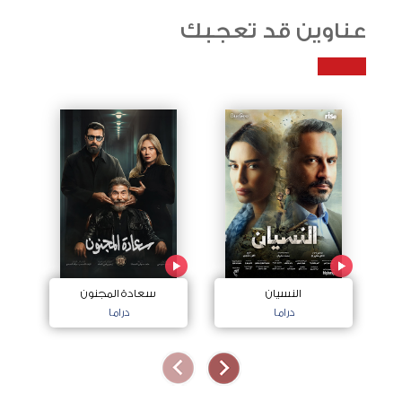
عناوين قد تعجبك
النسيان
سعادة المجنون
دراما
دراما