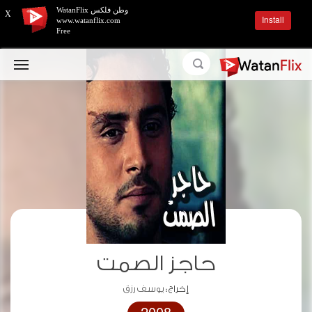
وطن فلكس WatanFlix
X
Install
www.watanflix.com
Free
حاجز الصمت
إخراج :
يوسف رزق