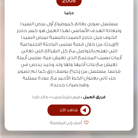
2008
دراما
مسلسل سوري يعالج كموضوع أول مرض السيدا
وتبعاته الهدف الأساسي لهذا العمل هو كسر حاجز
الخوف قبل حاجز الصمت بالنسبة لمرض السيدا
(الإيدز)، من خلال قصة سلمى الباحثة الاجتماعية
التي تهتم بالتواصل مع كل الشرائح التي تعاني
أزمات بسبب المجتمع الذي تعيش فيه. سلمى أرملة
تعيش مع بنات أخيها ولها ولد وحيد يدرس في
فرنسا. مسلسل من إخراج يوسف رزق كما تم تصوير
جزء ثاني بعنوان الخط الأحمر مع عودة ممثليه
وشخصيات جديدة.
فريق العمل :
قيس شيخ نجيب
خالد تاجا
شاهد الآن
أضف إلى المفضلة