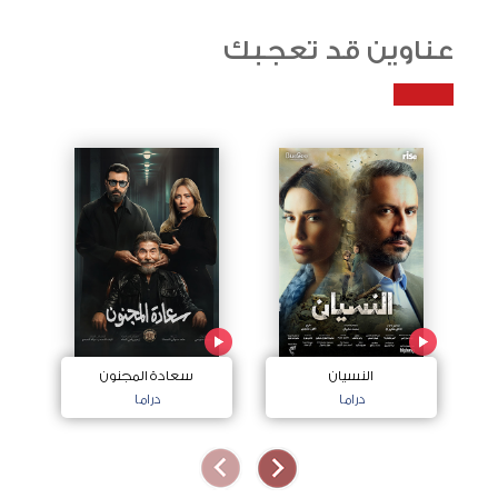
عناوين قد تعجبك
النسيان
سعادة المجنون
دراما
دراما