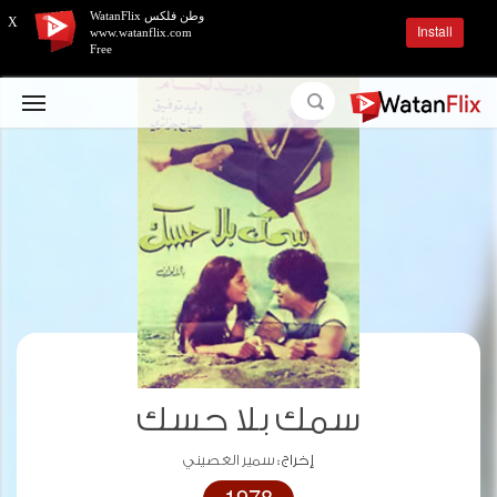
وطن فلكس WatanFlix
X
Install
www.watanflix.com
Free
سمك بلا حسك
إخراج :
سمير الغصيني