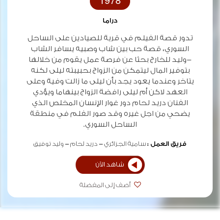
1978
دراما
تدور قصة الفيلم في قرية للصيادين على الساحل
السوري، قصة حب بين شاب وصبيه يسافر الشاب
-وليد للخارج بحثا عن فرصة عمل يقوم من خلالها
بتوفير المال ليتمكن من الزواج بحبيبته ليلى لكنه
يتاخر وعندما يعود يجد بأن ليلى ما زالت وفية وعلى
العهد لاكن أم ليلى رافضة الزواج بينهاما ويؤدي
الفنان دريد لحام دور غوار الإنسان المخلص الذي
يضحي من اجل غيره وقد صور الفلم في منطقة
الساحل السوري.
فريق العمل :
سامية الجزائري
دريد لحام
وليد توفيق
شاهد الآن
أضف إلى المفضلة