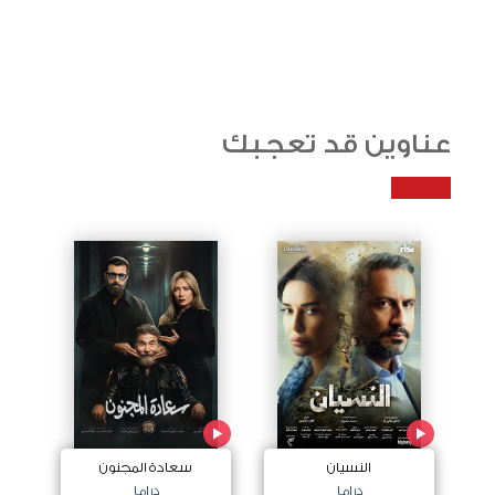
عناوين قد تعجبك
النسيان
سعادة المجنون
دراما
دراما