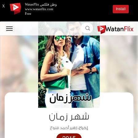
وطن فلكس WatanFlix
X
Install
www.watanflix.com
Free
شهر زمان
إخراج :
زهير أحمد قنوع