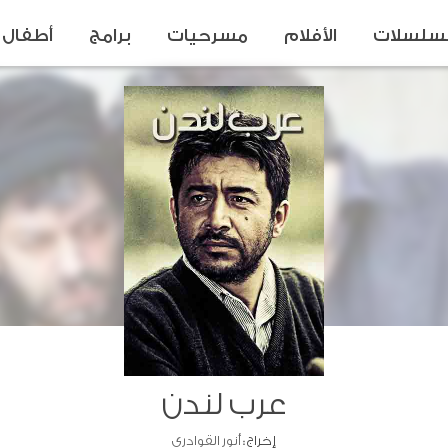
سلسلات
الأفلام
مسرحيات
برامج
أطفال
عرب لندن
إخراج :
أنور القوادري