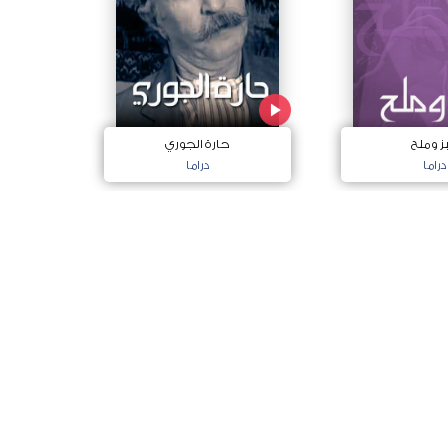
ز وملح
حارة الجوري
دراما
دراما