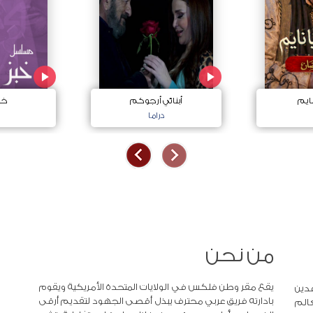
ايم
أبنائي أرجوكم
خب
دراما
من نحن
يقع مقر وطن فلكس في الولايات المتحدة الأمريكية ويقوم
دين
بادارته فريق عربي محترف يبذل أقصى الجهود لتقديم أرقى
عالم