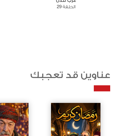
عرب لندن
الحلقة 29
عناوين قد تعجبك