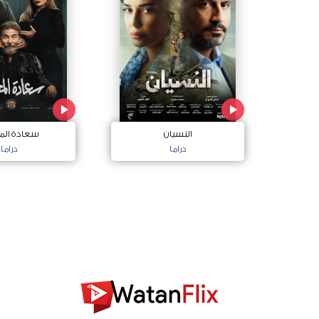
النسيان
سعادة الم
دراما
دراما