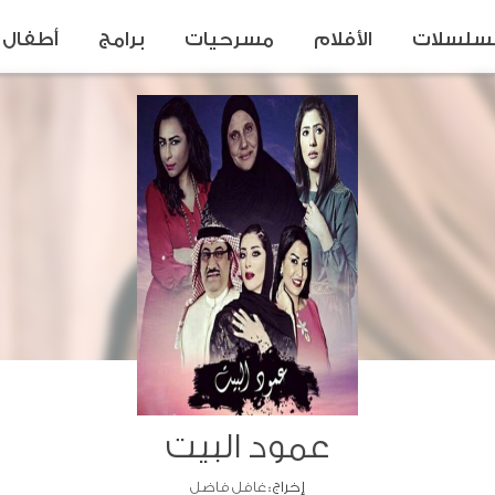
سلسلات
الأفلام
مسرحيات
برامج
أطفال
عمود البيت
إخراج :
غافل فاضل