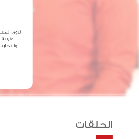
تروي المسل
وتربية 
والتحابب
الحلقات