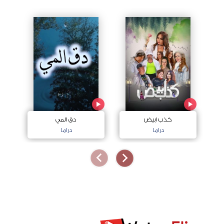
كذب ابيض
دق المي
دراما
دراما