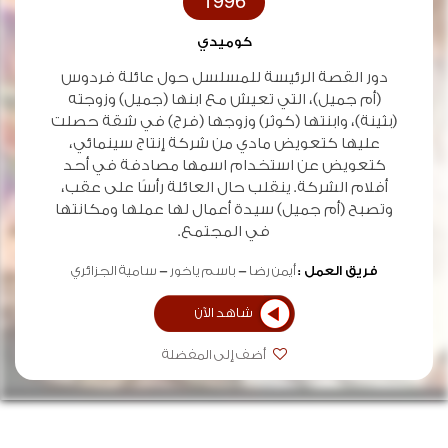
1996
كوميدي
دور القصة الرئيسة للمسلسل حول عائلة فردوس
(أم جميل)، التي تعيش مع ابنها (جميل) وزوجته
(بثينة)، وابنتها (كوثر) وزوجها (فرج) في شقة حصلت
عليها كتعويض مادي من شركة إنتاج سينمائي،
كتعويض عن استخدام اسمها مصادفة في أحد
أفلام الشركة. ينقلب حال العائلة رأسًا على عقب،
وتصبح (أم جميل) سيدة أعمال لها عملها ومكانتها
في المجتمع.
فريق العمل :
أيمن رضا
باسم ياخور
سامية الجزائري
شاهد الآن
أضف إلى المفضلة