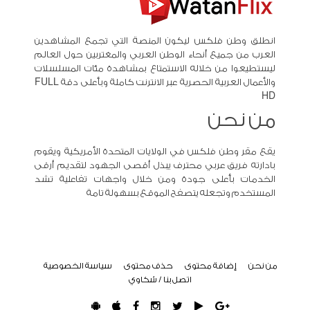
انطلق وطن فلكس ليكون المنصة التي تجمع المشاهدين
العرب من جميع أنحاء الوطن العربي والمغتربين حول العالم
ليستطيعوا من خلاله الاستمتاع بمشاهدة مئات المسلسلات
والأعمال العربية الحصرية عبر الانترنت كاملة وبأعلى دقة FULL
HD
من نحن
يقع مقر وطن فلكس في الولايات المتحدة الأمريكية ويقوم
بادارته فريق عربي محترف يبذل أقصى الجهود لتقديم أرقى
الخدمات بأعلى جودة ومن خلال واجهات تفاعلية تشد
المستخدم وتجعله يتصفح الموقع بسهولة تامة
من نحن
إضافة محتوى
حذف محتوى
سياسة الخصوصية
اتصل بنا / شكاوي