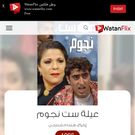
وطن فلكس WatanFlix
X
Install
www.watanflix.com
Free
عيلة ست نجوم
إخراج :
هشام شربتجي