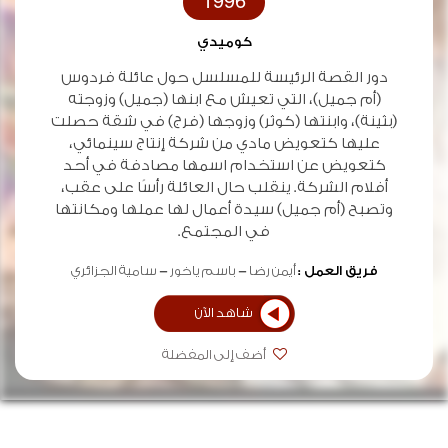
1996
كوميدي
دور القصة الرئيسة للمسلسل حول عائلة فردوس
(أم جميل)، التي تعيش مع ابنها (جميل) وزوجته
(بثينة)، وابنتها (كوثر) وزوجها (فرج) في شقة حصلت
عليها كتعويض مادي من شركة إنتاج سينمائي،
كتعويض عن استخدام اسمها مصادفة في أحد
أفلام الشركة. ينقلب حال العائلة رأسًا على عقب،
وتصبح (أم جميل) سيدة أعمال لها عملها ومكانتها
في المجتمع.
فريق العمل :
أيمن رضا
باسم ياخور
سامية الجزائري
شاهد الآن
أضف إلى المفضلة