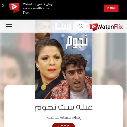
وطن فلكس WatanFlix
X
Install
www.watanflix.com
Free
عيلة ست نجوم
إخراج :
هشام شربتجي