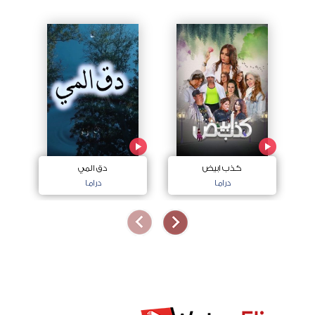
كذب ابيض
دق المي
دراما
دراما