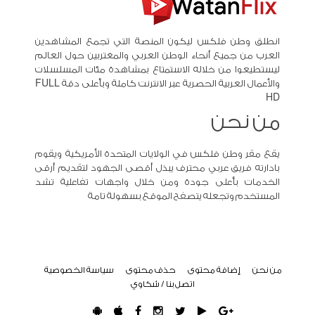
انطلق وطن فلكس ليكون المنصة التي تجمع المشاهدين
العرب من جميع أنحاء الوطن العربي والمغتربين حول العالم
ليستطيعوا من خلاله الاستمتاع بمشاهدة مئات المسلسلات
والأعمال العربية الحصرية عبر الانترنت كاملة وبأعلى دقة FULL
HD
من نحن
يقع مقر وطن فلكس في الولايات المتحدة الأمريكية ويقوم
بادارته فريق عربي محترف يبذل أقصى الجهود لتقديم أرقى
الخدمات بأعلى جودة ومن خلال واجهات تفاعلية تشد
المستخدم وتجعله يتصفح الموقع بسهولة تامة
من نحن
إضافة محتوى
حذف محتوى
سياسة الخصوصية
اتصل بنا / شكاوي