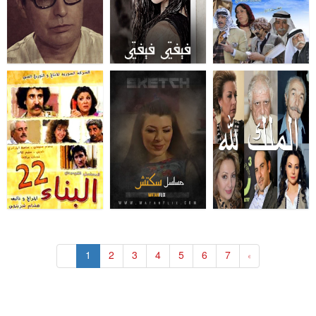
«
1
2
3
4
5
6
7
»