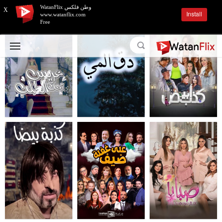
وطن فلكس WatanFlix
X
Install
www.watanflix.com
Free