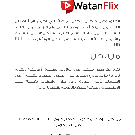
انطلق وطن فلكس ليكون المنصة التي تجمع المشاهدين
العرب من جميع أنحاء الوطن العربي والمغتربين حول العالم
ليستطيعوا من خلاله الاستمتاع بمشاهدة مئات المسلسلات
والأعمال العربية الحصرية عبر الانترنت كاملة وبأعلى دقة FULL
HD
من نحن
يقع مقر وطن فلكس في الولايات المتحدة الأمريكية ويقوم
بادارته فريق عربي محترف يبذل أقصى الجهود لتقديم أرقى
الخدمات بأعلى جودة ومن خلال واجهات تفاعلية تشد
المستخدم وتجعله يتصفح الموقع بسهولة تامة
من نحن
إضافة محتوى
حذف محتوى
سياسة الخصوصية
اتصل بنا / شكاوي