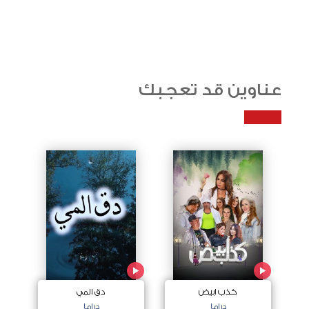
عناوين قد تعجبك
كذب ابيض
دق المي
دراما
دراما