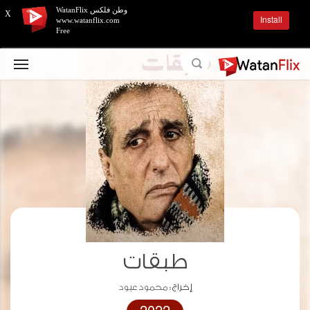
وطن فلكس WatanFlix
X
Install
www.watanflix.com
Free
طبقات
إخراج :
محمود عبود