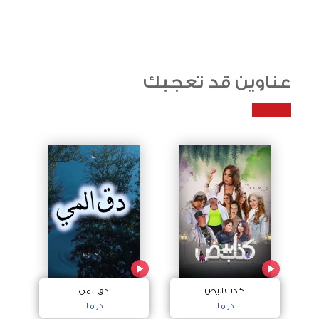
عناوين قد تعجبك
كذب ابيض
دق المي
دراما
دراما