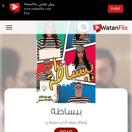
وطن فلكس WatanFlix
X
Install
www.watanflix.com
Free
ببساطة
إخراج :
سيف الدين سبيعي