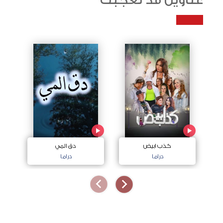
عناوين قد تعجبك
كذب ابيض
دق المي
دراما
دراما