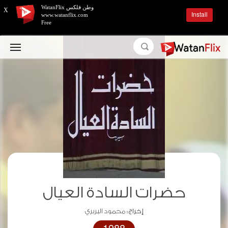
وطن فلكس WatanFlix
X
Install
www.watanflix.com
Free
حضرات السادة العيال
إخراج :
محمود البربري