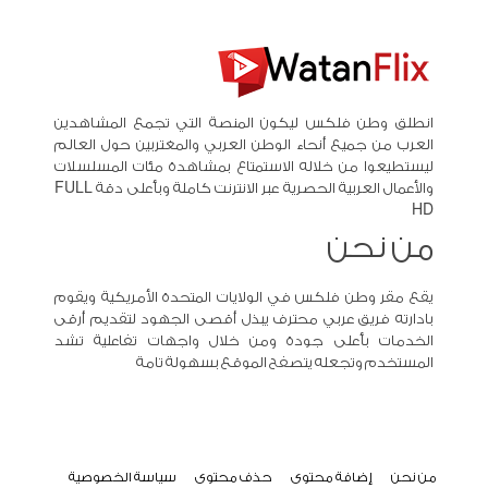
انطلق وطن فلكس ليكون المنصة التي تجمع المشاهدين
العرب من جميع أنحاء الوطن العربي والمغتربين حول العالم
ليستطيعوا من خلاله الاستمتاع بمشاهدة مئات المسلسلات
والأعمال العربية الحصرية عبر الانترنت كاملة وبأعلى دقة FULL
HD
من نحن
يقع مقر وطن فلكس في الولايات المتحدة الأمريكية ويقوم
بادارته فريق عربي محترف يبذل أقصى الجهود لتقديم أرقى
الخدمات بأعلى جودة ومن خلال واجهات تفاعلية تشد
المستخدم وتجعله يتصفح الموقع بسهولة تامة
من نحن
إضافة محتوى
حذف محتوى
سياسة الخصوصية