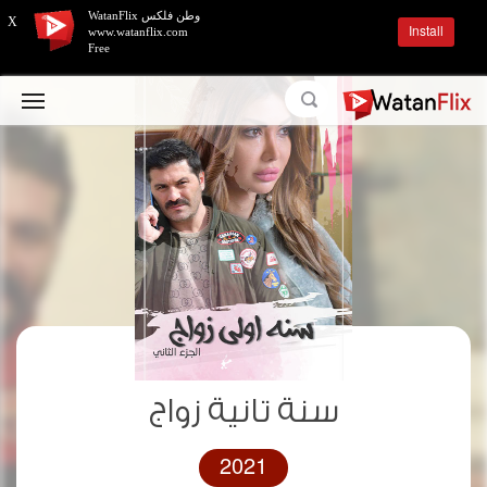
وطن فلكس WatanFlix
X
Install
www.watanflix.com
Free
سنة تانية زواج
2021