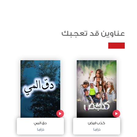
عناوين قد تعجبك
كذب ابيض
دق المي
دراما
دراما