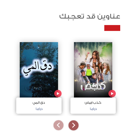
عناوين قد تعجبك
كذب ابيض
دق المي
دراما
دراما