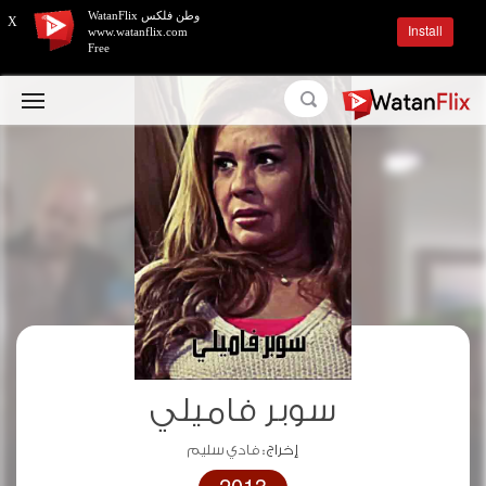
وطن فلكس WatanFlix
X
Install
www.watanflix.com
Free
سوبر فاميلي
إخراج :
فادي سليم