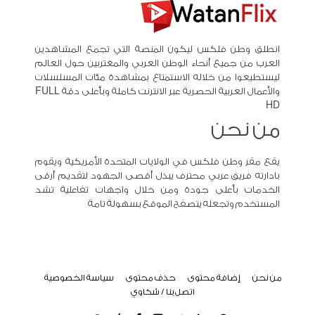
انطلق وطن فلكس ليكون المنصة التي تجمع المشاهدين
العرب من جميع أنحاء الوطن العربي والمغتربين حول العالم
ليستطيعوا من خلاله الاستمتاع بمشاهدة مئات المسلسلات
والأعمال العربية الحصرية عبر الانترنت كاملة وبأعلى دقة FULL
HD
من نحن
يقع مقر وطن فلكس في الولايات المتحدة الأمريكية ويقوم
بادارته فريق عربي محترف يبذل أقصى الجهود لتقديم أرقى
الخدمات بأعلى جودة ومن خلال واجهات تفاعلية تشد
المستخدم وتجعله يتصفح الموقع بسهولة تامة
من نحن
إضافة محتوى
حذف محتوى
سياسة الخصوصية
اتصل بنا / شكاوي