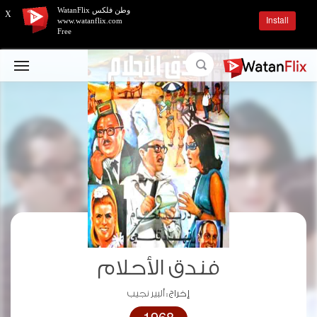
وطن فلكس WatanFlix
X
Install
www.watanflix.com
Free
فندق الأحلام
إخراج :
ألبير نجيب