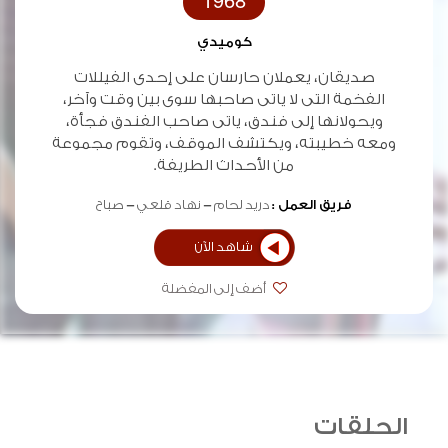
1968
كوميدي
صديقان، يعملان حارسان على إحدى الفيللات
الفخمة التى لا ياتى صاحبها سوى بين وقت وآخر،
ويحولانها إلى فندق، ياتى صاحب الفندق فجأة،
ومعه خطيبته، ويكتشف الموقف، وتقوم مجموعة
من الأحداث الطريفة.
فريق العمل :
دريد لحام
نهاد قلعي
صباح
شاهد الآن
أضف إلى المفضلة
الحلقات