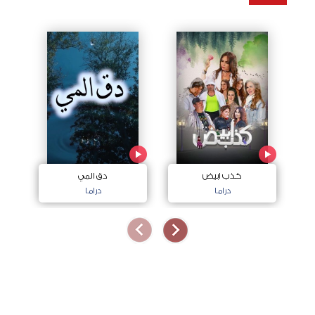
كذب ابيض
دق المي
دراما
دراما