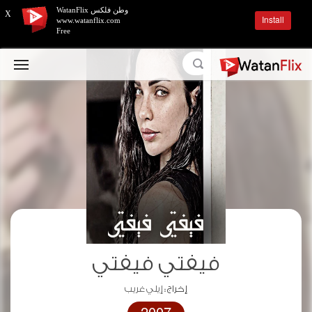
وطن فلكس WatanFlix
X
Install
www.watanflix.com
Free
فيفتي فيفتي
إخراج :
إيلي غريب