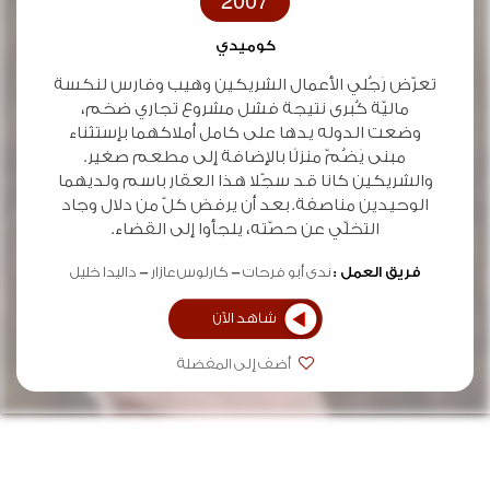
2007
كوميدي
تعرّض رَجُلي الأعمال الشريكين وهيب وفارس لنكسة
ماليّة كُبرى نتيجة فشل مشروع تجاري ضخم،
وضعت الدوله يدها على كامل أملاكهما بإستثناء
مبنى يَضُمّ منزلًا بالإضافة إلى مطعم صغير.
والشريكين كانا قد سجّلا هذا العقار باسم ولديهما
الوحيدين مناصفة. بعد أن يرفض كلّ من دلال وجاد
التخلّي عن حصّته، يلجأوا إلى القضاء.
فريق العمل :
ندى أبو فرحات
كارلوس عازار
داليدا خليل
شاهد الآن
أضف إلى المفضلة