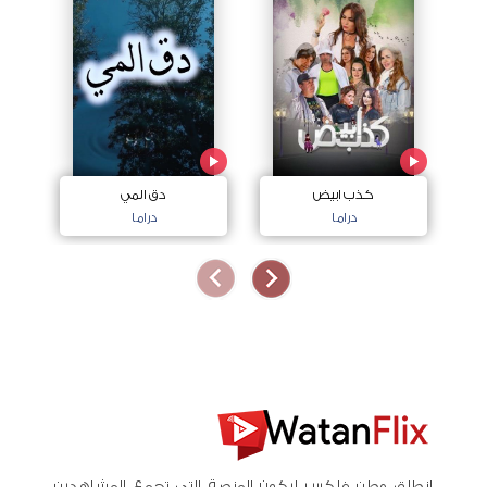
كذب ابيض
دق المي
دراما
دراما
انطلق وطن فلكس ليكون المنصة التي تجمع المشاهدين