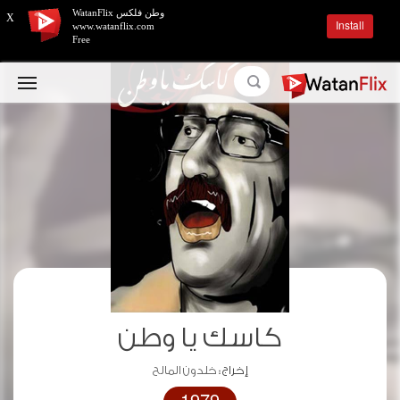
وطن فلكس WatanFlix
X
Install
www.watanflix.com
Free
كاسك يا وطن
إخراج :
خلدون المالح