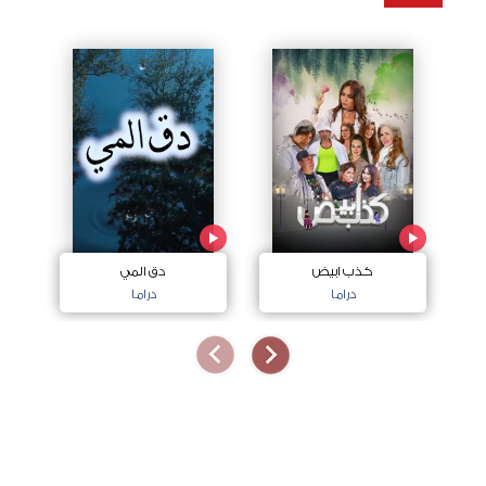
كذب ابيض
دق المي
دراما
دراما