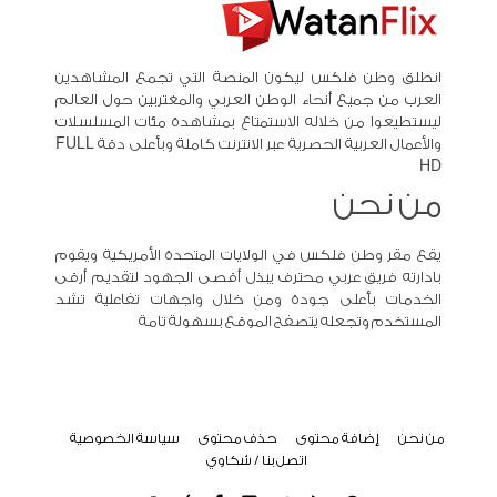
انطلق وطن فلكس ليكون المنصة التي تجمع المشاهدين
العرب من جميع أنحاء الوطن العربي والمغتربين حول العالم
ليستطيعوا من خلاله الاستمتاع بمشاهدة مئات المسلسلات
والأعمال العربية الحصرية عبر الانترنت كاملة وبأعلى دقة FULL
HD
من نحن
يقع مقر وطن فلكس في الولايات المتحدة الأمريكية ويقوم
بادارته فريق عربي محترف يبذل أقصى الجهود لتقديم أرقى
الخدمات بأعلى جودة ومن خلال واجهات تفاعلية تشد
المستخدم وتجعله يتصفح الموقع بسهولة تامة
من نحن
إضافة محتوى
حذف محتوى
سياسة الخصوصية
اتصل بنا / شكاوي