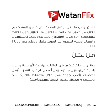
انطلق وطن فلكس ليكون المنصة التي تجمع المشاهدين
العرب من جميع أنحاء الوطن العربي والمغتربين حول العالم
ليستطيعوا من خلاله الاستمتاع بمشاهدة مئات المسلسلات
والأعمال العربية الحصرية عبر الانترنت كاملة وبأعلى دقة FULL
HD
من نحن
يقع مقر وطن فلكس في الولايات المتحدة الأمريكية ويقوم
بادارته فريق عربي محترف يبذل أقصى الجهود لتقديم أرقى
الخدمات بأعلى جودة ومن خلال واجهات تفاعلية تشد
المستخدم وتجعله يتصفح الموقع بسهولة تامة
من نحن
إضافة محتوى
حذف محتوى
سياسة الخصوصية