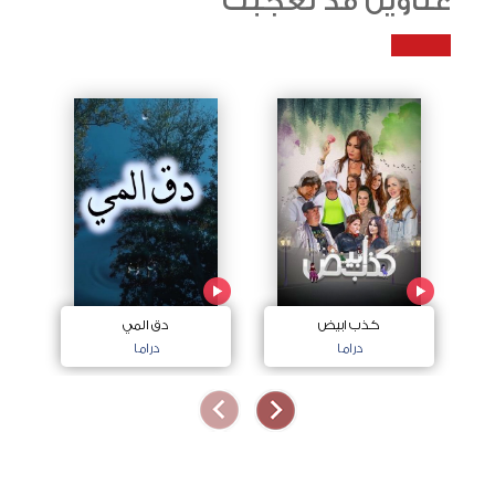
عناوين قد تعجبك
كذب ابيض
دق المي
دراما
دراما