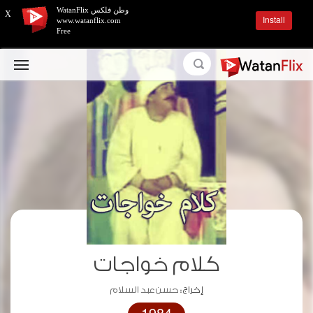
وطن فلكس WatanFlix
X
Install
www.watanflix.com
Free
كلام خواجات
إخراج :
حسن عبد السلام