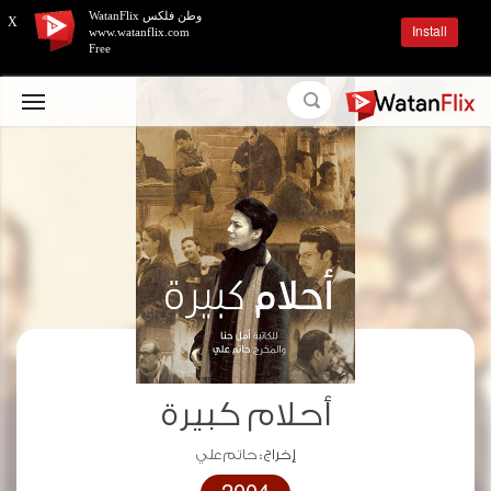
وطن فلكس WatanFlix
X
Install
www.watanflix.com
Free
أحلام كبيرة
إخراج :
حاتم علي