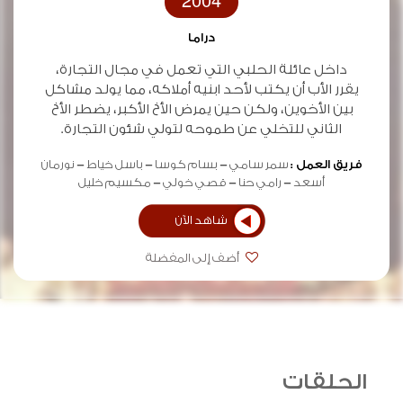
2004
دراما
داخل عائلة الحلبي التي تعمل في مجال التجارة،
يقرر اﻷب أن يكتب ﻷحد ابنيه أملاكه، مما يولد مشاكل
بين اﻷخوين، ولكن حين يمرض اﻷخ اﻷكبر، يضطر اﻷخ
الثاني للتخلي عن طموحه لتولي شئون التجارة.
فريق العمل :
سمر سامي
بسام كوسا
باسل خياط
نورمان
أسعد
رامي حنا
قصي خولي
مكسيم خليل
شاهد الآن
أضف إلى المفضلة
الحلقات