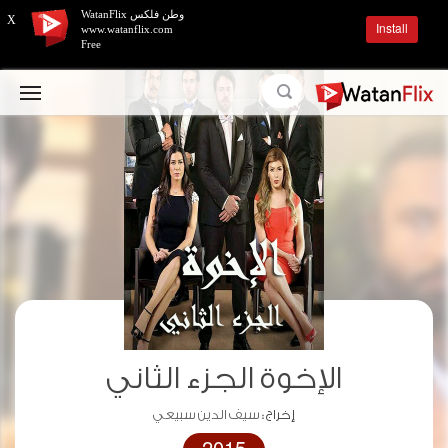
وطن فلكس WatanFlix
X
Install
www.watanflix.com
Free
الإخوة الجزء الثاني
إخراج :
سيف الدين سبيعي