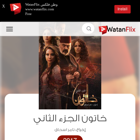
وطن فلكس WatanFlix
X
Install
www.watanflix.com
Free
خاتون الجزء الثاني
إخراج :
تامر اسحاق