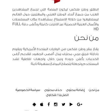
انطلق وطن فلكس ليكون المنصة التي تجمع المشاهدين
العرب من جميع أنحاء الوطن العربي والمغتربين حول العالم
ليستطيعوا من خلاله الاستمتاع بمشاهدة مئات المسلسلات
والأعمال العربية الحصرية عبر الانترنت كاملة وبأعلى دقة FULL
HD
من نحن
يقع مقر وطن فلكس في الولايات المتحدة الأمريكية ويقوم
بادارته فريق عربي محترف يبذل أقصى الجهود لتقديم أرقى
الخدمات بأعلى جودة ومن خلال واجهات تفاعلية تشد
المستخدم وتجعله يتصفح الموقع بسهولة تامة
من نحن
إضافة محتوى
حذف محتوى
سياسة الخصوصية
اتصل بنا / شكاوي