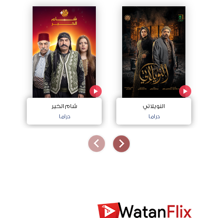
النويلاتي
شام الخير
اج
دراما
دراما