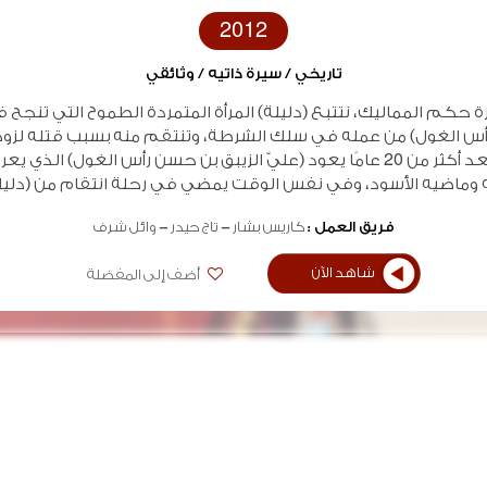
2012
تاريخي / سيرة ذاتيه / وثائقي
ة حكم المماليك، نتتبع (دليلة) المرأة المتمردة الطموح التي تنجح ف
س الغول) من عمله في سلك الشرطة، وتنتقم منه بسبب قتله لزو
السابق، وبعد أكثر من 20 عامًا يعود (عليّ الزيبق بن حسن رأس الغول) الذ
ه وماضيه الأسود، وفي نفس الوقت يمضي في رحلة انتقام من (دليل
فريق العمل :
كاريس بشار
تاج حيدر
وائل شرف
شاهد الآن
أضف إلى المفضلة