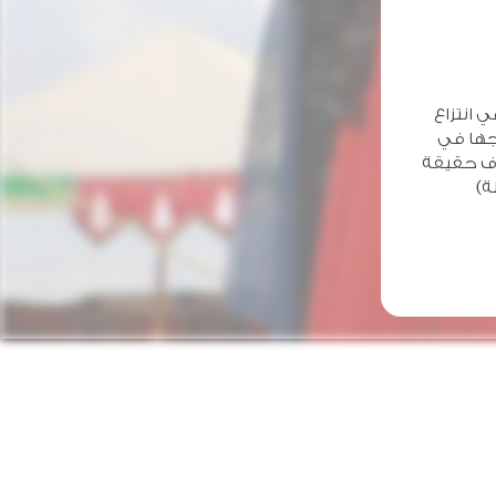
ي انتزاع
جها في
ي يعرف حقيقة
ة)