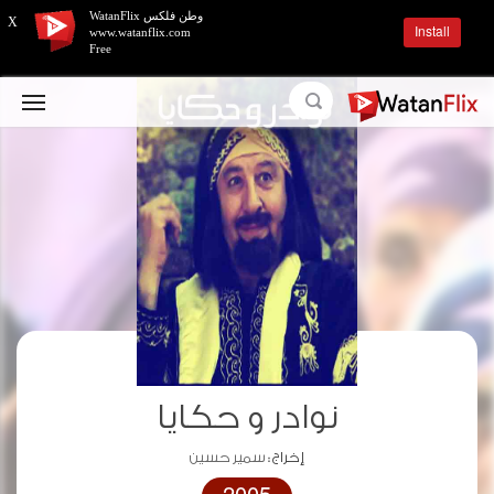
وطن فلكس WatanFlix
X
Install
www.watanflix.com
Free
نوادر و حكايا
إخراج :
سمير حسين