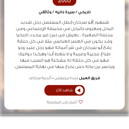
2005
تاريخي / سيرة ذاتيه / وثائقي
شمهور )أبو سرحان (بطل المسلسل رجل شديد
البخل ومعروف بالبخل في محيطه الإجتماعي وفي
مدينته الصغيرة .. يعيش في زمن غير محدد تاريخيا
وقد يكون في العصر العباسي مثلا في كل حلقة
يقع أبو سرحان في شر أعماله فهو رجل عنيد وذو
طباع عجيبة وغريبة و لا يتعظ أبدا وهكذا دواليك
فهو في كل حلقة له مشكلة هو السبب فيها
ويخسر من ماله حتى يخرج منها في نهاية المسلسل.
فريق العمل :
رندة مرعشلي
أندريه سكاف
شاهد الآن
أضف إلى المفضلة