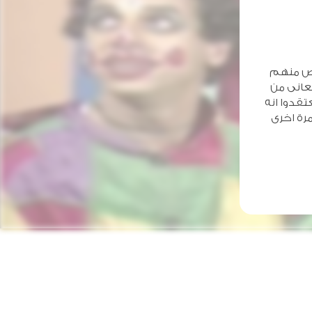
اص منهم
عانى من
قدوا انه
رة اخرى