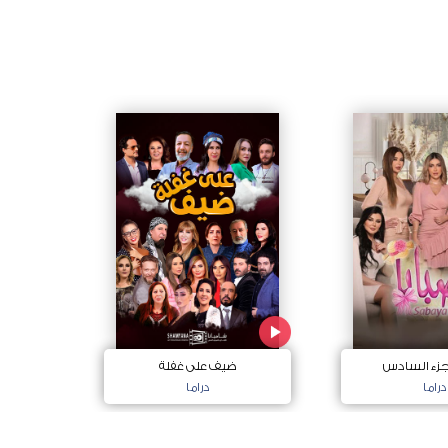
لجزء السادس
ضيف على غفلة
دراما
دراما