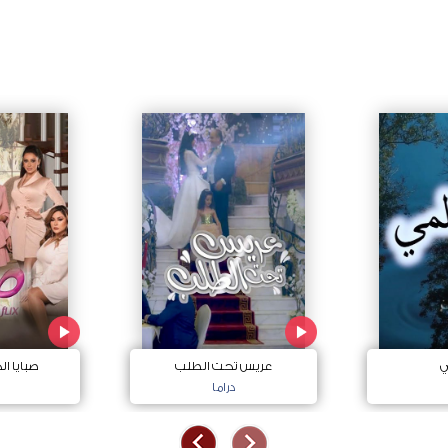
ي
عريس تحت الطلب
صبايا ا
دراما