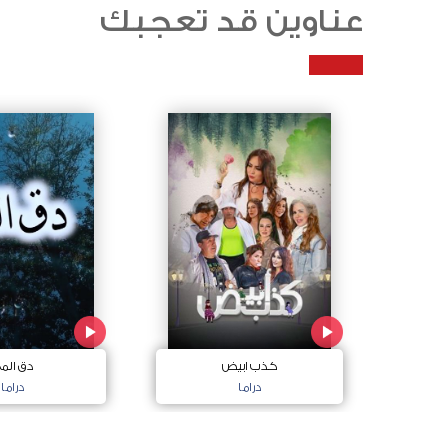
عناوين قد تعجبك
كذب ابيض
دق الم
دراما
دراما