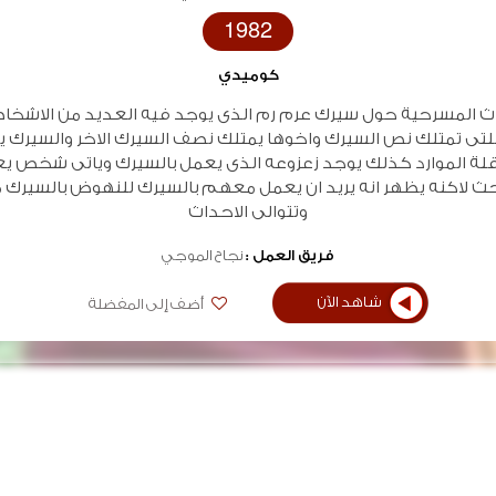
1982
كوميدي
اث المسرحية حول سيرك عرم رم الذى يوجد فيه العديد من الاشخ
لتى تمتلك نص السيرك واخوها يمتلك نصف السيرك الاخر والسيرك ي
قلة الموارد كذلك يوجد زعزوعه الذى يعمل بالسيرك وياتى شخص يعت
حث لاكنه يظهر انه يريد ان يعمل معهم بالسيرك للنهوض بالسيرك م
وتتوالى الاحداث
فريق العمل :
نجاح الموجي
شاهد الآن
أضف إلى المفضلة