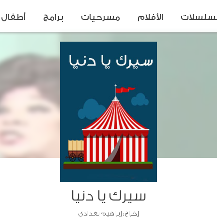
سلسلات
الأفلام
مسرحيات
برامج
أطفال
سيرك يا دنيا
إخراج :
إبراهيم بغدادي