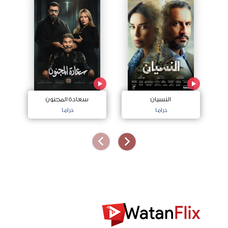
النسيان
سعادة المجنون
دراما
دراما