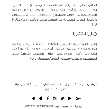
انطلق وطن فلكس ليكون المنصة التي تجمع المشاهدين
العرب من جميع أنحاء الوطن العربي والمغتربين حول العالم
ليستطيعوا من خلاله الاستمتاع بمشاهدة مئات المسلسلات
والأعمال العربية الحصرية عبر الانترنت كاملة وبأعلى دقة FULL
HD
من نحن
يقع مقر وطن فلكس في الولايات المتحدة الأمريكية ويقوم
بادارته فريق عربي محترف يبذل أقصى الجهود لتقديم أرقى
الخدمات بأعلى جودة ومن خلال واجهات تفاعلية تشد
المستخدم وتجعله يتصفح الموقع بسهولة تامة
من نحن
إضافة محتوى
حذف محتوى
سياسة الخصوصية
اتصل بنا / شكاوي
جميع الحقوق محفوظة ©
2026
WatanFlix