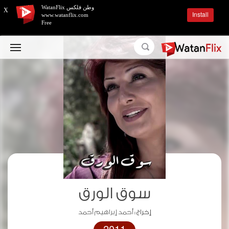
وطن فلكس WatanFlix
X
Install
www.watanflix.com
Free
سوق الورق
إخراج :
أحمد إبراهيم أحمد