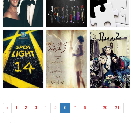
«
1
2
3
4
5
6
7
8
...
20
21
»