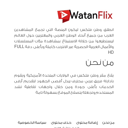
انطلق وطن فلكس ليكون المنصة التي تجمع المشاهدين
العرب من جميع أنحاء الوطن العربي والمغتربين حول العالم
ليستطيعوا من خلاله الاستمتاع بمشاهدة مئات المسلسلات
والأعمال العربية الحصرية عبر الانترنت كاملة وبأعلى دقة FULL
HD
من نحن
يقع مقر وطن فلكس في الولايات المتحدة الأمريكية ويقوم
بادارته فريق عربي محترف يبذل أقصى الجهود لتقديم أرقى
الخدمات بأعلى جودة ومن خلال واجهات تفاعلية تشد
المستخدم وتجعله يتصفح الموقع بسهولة تامة
من نحن
إضافة محتوى
حذف محتوى
سياسة الخصوصية