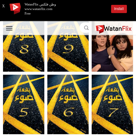
وطن فلكس WatanFlix
X
Install
www.watanflix.com
Free