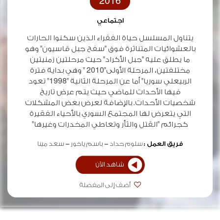
2016
اجتماعي
يتناول المسلسل حياة الفقراء الذين سكنوا الحارات
بالعشوائيات المتناثرة فوق "سفح جبل قاسيون" وهو
ما يطلق عليه "جبل الأكراد" حيث مرحلتين زمنيتين
مختلفتين، المرحلة الأولى"2010 " وهي بداية فترة
الربيعلي سوريا" أما عن المرحلة الثانية "1998" تعود
فيها الأحداث للماضي حيث يتم عرض تاريخ
شخصيات الأحداث. بالإضافة لعرض بعض المشكلات
التي يتعرض لها المجتمع السوري بالأحياء الفقيرة
كجرائم "القتل والثأر وتعاطي المخدرات وغيرها"
فريق العمل :
سلوم حداد
باسم ياخور
سعد مينا
شاهد الآن
أضف إلى المفضلة