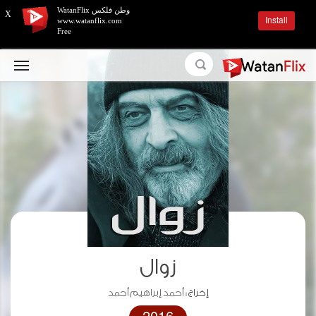
وطن فلكس WatanFlix
X
Install
www.watanflix.com
Free
زوال
إخراج :
أحمد إبراهيم أحمد